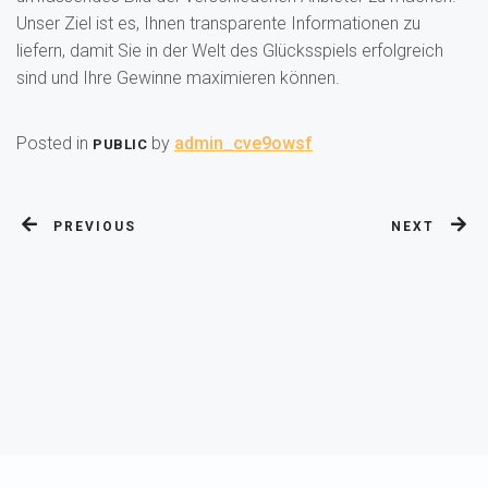
Unser Ziel ist es, Ihnen transparente Informationen zu
liefern, damit Sie in der Welt des Glücksspiels erfolgreich
sind und Ihre Gewinne maximieren können.
Posted in
by
admin_cve9owsf
PUBLIC
PREVIOUS
NEXT