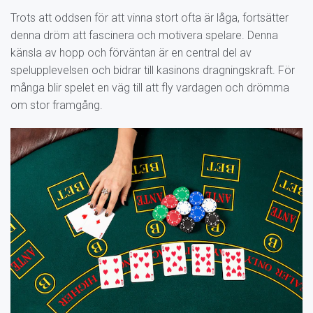
Trots att oddsen för att vinna stort ofta är låga, fortsätter
denna dröm att fascinera och motivera spelare. Denna
känsla av hopp och förväntan är en central del av
spelupplevelsen och bidrar till kasinons dragningskraft. För
många blir spelet en väg till att fly vardagen och drömma
om stor framgång.