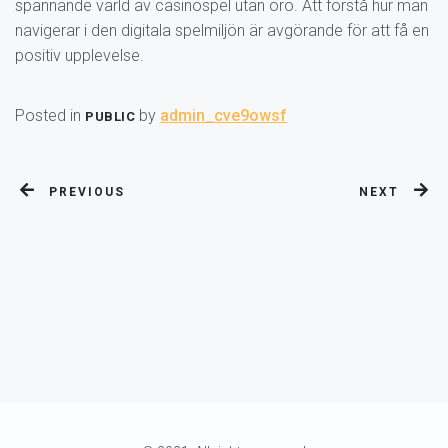
spännande värld av casinospel utan oro. Att förstå hur man
navigerar i den digitala spelmiljön är avgörande för att få en
positiv upplevelse.
Posted in
by
admin_cve9owsf
PUBLIC
PREVIOUS
NEXT