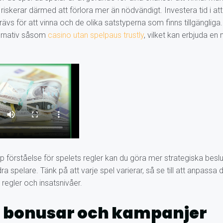
riskerar därmed att förlora mer än nödvändigt. Investera tid i at
vs för att vinna och de olika satstyperna som finns tillgängliga.
ternativ såsom
casino utan spelpaus trustly
, vilket kan erbjuda en 
 förståelse för spelets regler kan du göra mer strategiska beslut,
a spelare. Tänk på att varje spel varierar, så se till att anpassa 
 regler och insatsnivåer.
a bonusar och kampanjer