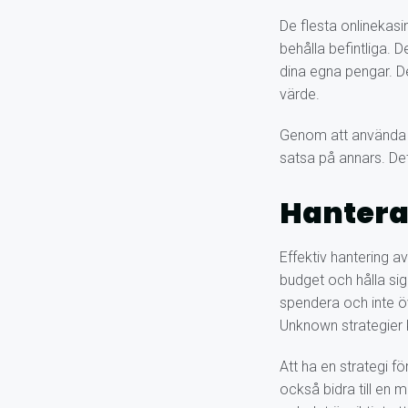
De flesta onlinekasi
behålla befintliga. 
dina egna pengar. De
värde.
Genom att använda b
satsa på annars. Dett
Hantera 
Effektiv hantering a
budget och hålla sig 
spendera och inte ö
Unknown strategier k
Att ha en strategi f
också bidra till en 