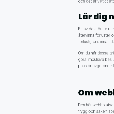
och det är viktigt at
Lär dig 
En av de största ut
återvinna förluster o
förlustgräns innan du
Om du når dessa gräns
göra impulsiva besl
paus är avgörande fö
Om web
Den här webbplatsen 
trygg och säkert sp