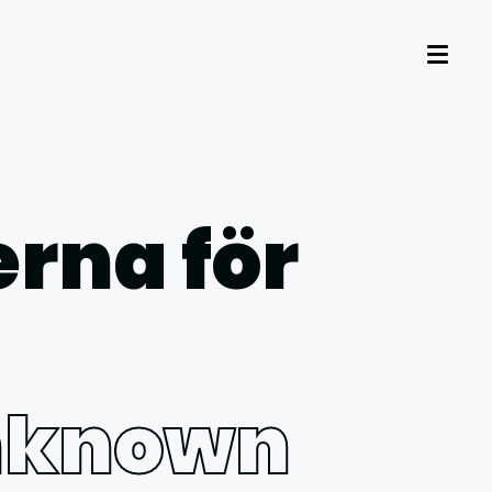
rna för
Unknown