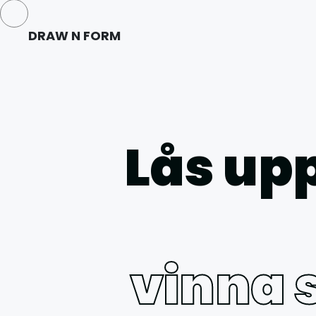
DRAW N FORM
Lås up
vinna 