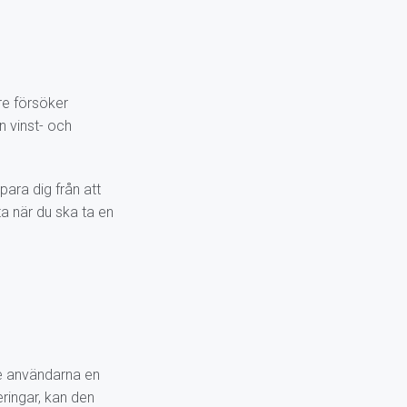
re försöker
n vinst- och
para dig från att
a när du ska ta en
ge användarna en
ringar, kan den