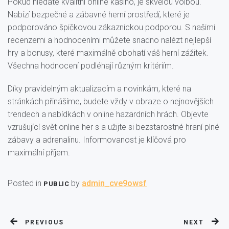
Pokud hledáte kvalitní online kasino, je skvělou volbou.
Nabízí bezpečné a zábavné herní prostředí, které je
podporováno špičkovou zákaznickou podporou. S našimi
recenzemi a hodnoceními můžete snadno nalézt nejlepší
hry a bonusy, které maximálně obohatí váš herní zážitek.
Všechna hodnocení podléhají různým kritériím.
Díky pravidelným aktualizacím a novinkám, které na
stránkách přinášíme, budete vždy v obraze o nejnovějších
trendech a nabídkách v online hazardních hrách. Objevte
vzrušující svět online her s a užijte si bezstarostné hraní plné
zábavy a adrenalinu. Informovanost je klíčová pro
maximální příjem.
Posted in
by
admin_cve9owsf
PUBLIC
PREVIOUS
NEXT