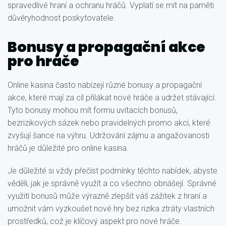
spravedlivé hraní a ochranu hráčů. Vyplatí se mít na paměti
důvěryhodnost poskytovatele.
Bonusy a propagační akce
pro hráče
Online kasina často nabízejí různé bonusy a propagační
akce, které mají za cíl přilákat nové hráče a udržet stávající.
Tyto bonusy mohou mít formu uvítacích bonusů,
bezrizikových sázek nebo pravidelných promo akcí, které
zvyšují šance na výhru. Udržování zájmu a angažovanosti
hráčů je důležité pro online kasina.
Je důležité si vždy přečíst podmínky těchto nabídek, abyste
věděli, jak je správně využít a co všechno obnášejí. Správné
využití bonusů může výrazně zlepšit váš zážitek z hraní a
umožnit vám vyzkoušet nové hry bez rizika ztráty vlastních
prostředků, což je klíčový aspekt pro nové hráče.