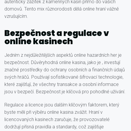
autentický zážitek z kamenných kasin přímo do vašich
domovů. Tento mix různorodosti dělá online hraní vážně
vzrušujícím.
Bezpečnost a regulace v
online kasinech
Jedním z nejdůležitějších aspektů online hazardních her je
bezpečnost. Důvěryhodná online kasina, jako je , investují
značné prostředky do ochrany osobních a finančních údajů
svých hráčů. Používají sofistikované šifrovací technologie,
které zajišťují, že všechny transakce a osobní informace
jsou v bezpečí. Bezpečnost je klíčová pro pohodlné užívání.
Regulace a licence jsou dalším klíčovým faktorem, který
byste měli při výběru online kasina zvážit. Hraní v
licencovaných kasinech zaručuje, že provozovatelé
dodržují přísná pravidla a standardy, což zajišťuje