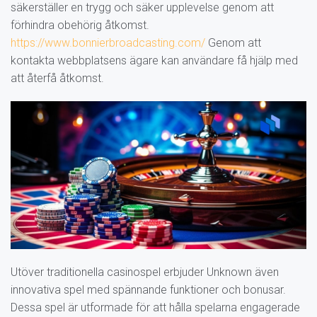
säkerställer en trygg och säker upplevelse genom att
förhindra obehörig åtkomst.
https://www.bonnierbroadcasting.com/
Genom att
kontakta webbplatsens ägare kan användare få hjälp med
att återfå åtkomst.
Utöver traditionella casinospel erbjuder Unknown även
innovativa spel med spännande funktioner och bonusar.
Dessa spel är utformade för att hålla spelarna engagerade