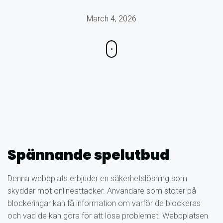
March 4, 2026
Spännande spelutbud
Denna webbplats erbjuder en säkerhetslösning som
skyddar mot onlineattacker. Användare som stöter på
blockeringar kan få information om varför de blockeras
och vad de kan göra för att lösa problemet. Webbplatsen