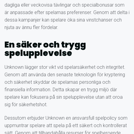
dagliga eller veckovisa tävlingar och specialbonusar som
är anpassade efter spelarnas preferenser. Genom att delta i
dessa kampanjer kan spelare öka sina vinstchanser och
njuta av ännu fler fördelar.
En säker och trygg
spelupplevelse
Unknown lägger stor vikt vid spelarsäkerhet och integritet.
Genom att använda den senaste teknologin för kryptering
och säkerhet skyddar de spelarnas personliga och
finansiella information. Detta skapar en trygg miljö där
spelare kan fokusera på sin spelupplevelse utan att oroa
sig för säkerhetshot.
Dessutom erbjuder Unknown en ansvarsfull spelpolicy som
uppmuntrar spelare att spela på ett säkert och kontrollerat
sätt. Genom att tillhandahålla resurser för spelberoende