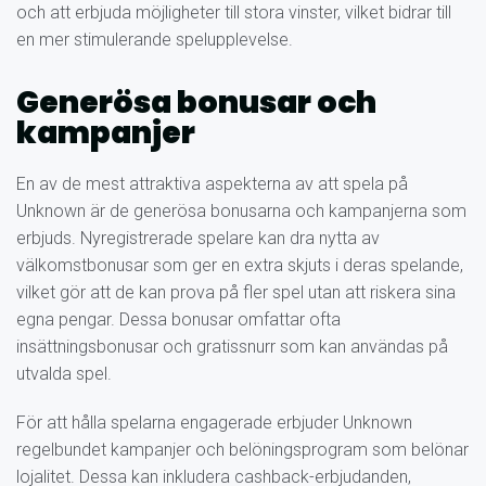
och att erbjuda möjligheter till stora vinster, vilket bidrar till
en mer stimulerande spelupplevelse.
Generösa bonusar och
kampanjer
En av de mest attraktiva aspekterna av att spela på
Unknown är de generösa bonusarna och kampanjerna som
erbjuds. Nyregistrerade spelare kan dra nytta av
välkomstbonusar som ger en extra skjuts i deras spelande,
vilket gör att de kan prova på fler spel utan att riskera sina
egna pengar. Dessa bonusar omfattar ofta
insättningsbonusar och gratissnurr som kan användas på
utvalda spel.
För att hålla spelarna engagerade erbjuder Unknown
regelbundet kampanjer och belöningsprogram som belönar
lojalitet. Dessa kan inkludera cashback-erbjudanden,