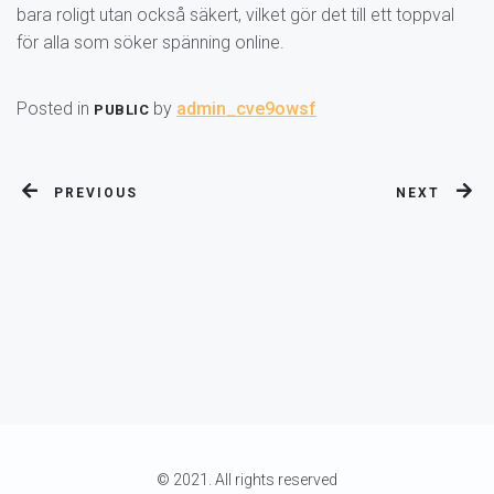
bara roligt utan också säkert, vilket gör det till ett toppval
för alla som söker spänning online.
Posted in
by
admin_cve9owsf
PUBLIC
PREVIOUS
NEXT
© 2021. All rights reserved