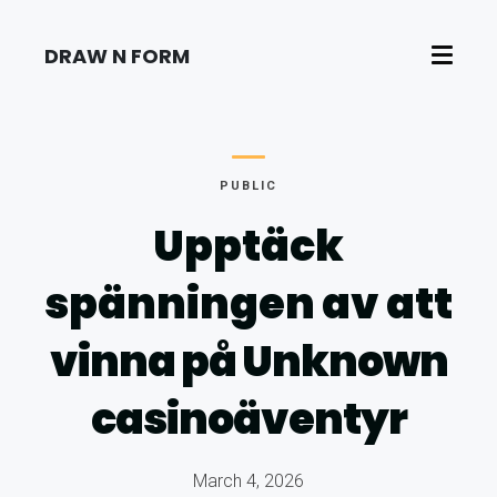
DRAW N FORM
PUBLIC
Upptäck
spänningen av att
vinna på Unknown
casinoäventyr
March 4, 2026