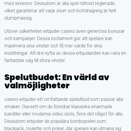
med sinnesro. Dessutom är alla spel rättvist reglerade,
vilket garanterar att varje snurr och kortdragning är helt
slumpmässig.
Utöver säkerheten erbjuder casino även generösa bonusar
och kampanjer. Dessa incitament gör att spelare kan
maximera sina vinster och få mer värde för sina
insättningar. Att dra nytta av dessa erbjudanden kan vara en
fantastisk väg till stora vinster.
Spelutbudet: En värld av
valmöjligheter
casino erbjuder ett omfattande spelutbud som passar alla
smaker. Oavsett om du föredrar klassiska enarmade
banditer eller moderna video slots, finns det något för alla.
Dessutom erbjuder de populära bordsspelen som
blackjack, roulette och poker, där spelare kan utmana sig