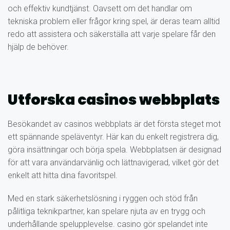
och effektiv kundtjänst. Oavsett om det handlar om
tekniska problem eller frågor kring spel, är deras team alltid
redo att assistera och säkerställa att varje spelare får den
hjälp de behöver.
Utforska casinos webbplats
Besökandet av casinos webbplats är det första steget mot
ett spännande speläventyr. Här kan du enkelt registrera dig,
göra insättningar och börja spela. Webbplatsen är designad
för att vara användarvänlig och lättnavigerad, vilket gör det
enkelt att hitta dina favoritspel.
Med en stark säkerhetslösning i ryggen och stöd från
pålitliga teknikpartner, kan spelare njuta av en trygg och
underhållande spelupplevelse. casino gör spelandet inte