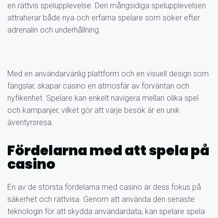
en rättvis spelupplevelse. Den mångsidiga spelupplevelsen
attraherar både nya och erfarna spelare som söker efter
adrenalin och underhållning.
Med en användarvänlig plattform och en visuell design som
fängslar, skapar casino en atmosfär av förväntan och
nyfikenhet. Spelare kan enkelt navigera mellan olika spel
och kampanjer, vilket gör att varje besök är en unik
äventyrsresa.
Fördelarna med att spela på
casino
En av de största fördelarna med casino är dess fokus på
säkerhet och rättvisa. Genom att använda den senaste
teknologin för att skydda användardata, kan spelare spela