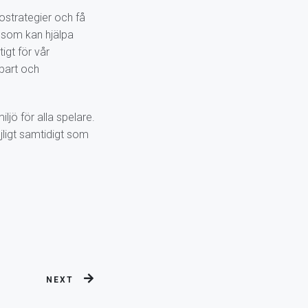
ostrategier och få
r som kan hjälpa
igt för vår
lbart och
ljö för alla spelare.
jligt samtidigt som
NEXT