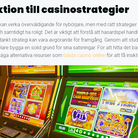
tion till casinostrategier
 kan verka överväldigande för nybörjare, men med rätt strategie
h samtidigt ha roligt. Det är viktigt att förstå att hasardspel ha
mtänkt strategi kan vara avgörande för framgång. Genom att stud
lare bygga en solid grund för sina satsningar. För att hitta det bä
äga alternativa resurser som
bästa casino online
för att få insikt