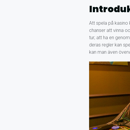
Introduk
Att spela på kasino
chanser att vinna oc
tur; att ha en geno
deras regler kan spe
kan man även överv