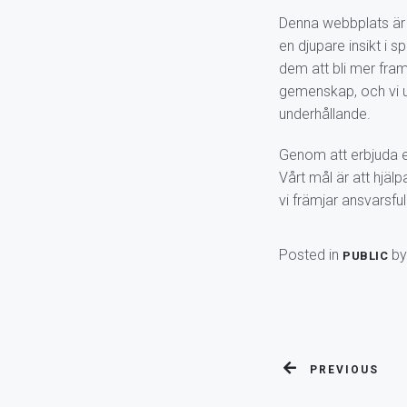
Denna webbplats är e
en djupare insikt i s
dem att bli mer fram
gemenskap, och vi up
underhållande.
Genom att erbjuda en
Vårt mål är att hjäl
vi främjar ansvarsf
Posted in
b
PUBLIC
PREVIOUS