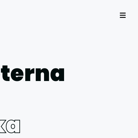
eterna
ka