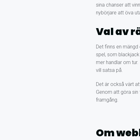
sina chanser att vin
nybörjare att öva ut
Val av r
Det finns en mängd o
spel, som blackjack
mer handlar om tur. 
vill satsa på.
Det är också värt at
Genom att göra sin 
framgång.
Om web