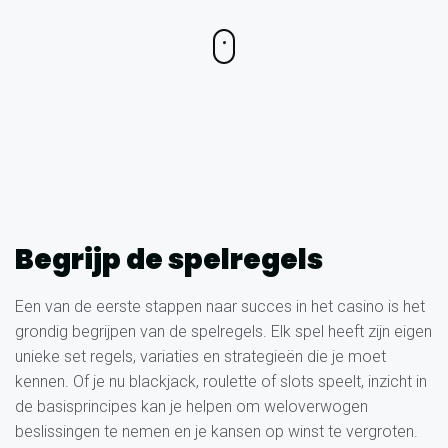
Begrijp de spelregels
Een van de eerste stappen naar succes in het casino is het
grondig begrijpen van de spelregels. Elk spel heeft zijn eigen
unieke set regels, variaties en strategieën die je moet
kennen. Of je nu blackjack, roulette of slots speelt, inzicht in
de basisprincipes kan je helpen om weloverwogen
beslissingen te nemen en je kansen op winst te vergroten.