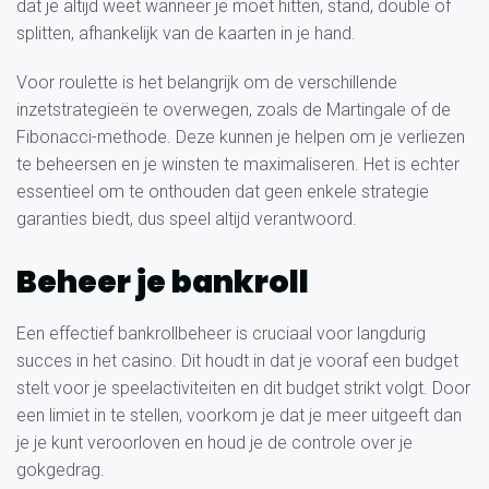
dat je altijd weet wanneer je moet hitten, stand, double of
splitten, afhankelijk van de kaarten in je hand.
Voor roulette is het belangrijk om de verschillende
inzetstrategieën te overwegen, zoals de Martingale of de
Fibonacci-methode. Deze kunnen je helpen om je verliezen
te beheersen en je winsten te maximaliseren. Het is echter
essentieel om te onthouden dat geen enkele strategie
garanties biedt, dus speel altijd verantwoord.
Beheer je bankroll
Een effectief bankrollbeheer is cruciaal voor langdurig
succes in het casino. Dit houdt in dat je vooraf een budget
stelt voor je speelactiviteiten en dit budget strikt volgt. Door
een limiet in te stellen, voorkom je dat je meer uitgeeft dan
je je kunt veroorloven en houd je de controle over je
gokgedrag.