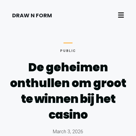
DRAW N FORM
PUBLIC
De geheimen
onthullen om groot
te winnen bij het
casino
March 3, 2026