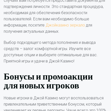
случаях вам потребуется предоставить документы для
подтверждения личности. Это стандартная процедура,
необходимая для обеспечения безопасности
пользователей. Если вам необходимо больше
информации, посетите
Джойказино зеркало
для
получения актуальных данных.
Выбор подходящего метода пополнения и вывода
средств – залог комфортной игры. Изучите все
доступные опции и выберите оптимальные для вас.
Приятной игры и удачи в Джой Казино!
Бонусы и промоакции
для новых игроков
Новые игроки в Джой Казино могут воспользоваться
привлекательным приветственным бонусом, который
увеличивает их первые депозиты. Чаще всего это 100%