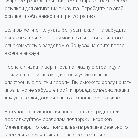
“Зарегистрироваться”. Система отправит вам письмо с
ссылкой для активации аккаунта. Перейдите по этой
ссылке, чтобы завершить регистрацию.
Если вы хотите получать бонусы и акции, не забудьте
ознакомиться с программой лояльности. Для этого
ознакомьтесь с разделом о бонусах на сайте после
входа в аккаунт.
После активации вернитесь на главную страницу и
войдите в свой аккаунт, используя указанные
электронную почту и пароль. Вы сможете сразу начать
играть, но не забудьте пройти процедуру верификации
для установки доверительных отношений с казино.
В случае возникновения вопросов или трудностей,
воспользуйтесь разделом поддержки игроков.
Менеджеры готовы помочь вам в режиме реального
времени через чат или по электронной почте.