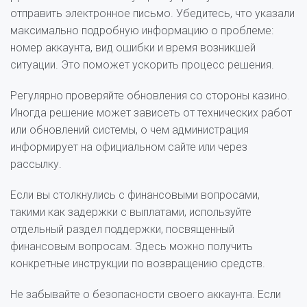
отправить электронное письмо. Убедитесь, что указали
максимально подробную информацию о проблеме:
номер аккаунта, вид ошибки и время возникшей
ситуации. Это поможет ускорить процесс решения.
Регулярно проверяйте обновления со стороны казино.
Иногда решение может зависеть от технических работ
или обновлений системы, о чем администрация
информирует на официальном сайте или через
рассылку.
Если вы столкнулись с финансовыми вопросами,
такими как задержки с выплатами, используйте
отдельный раздел поддержки, посвященный
финансовым вопросам. Здесь можно получить
конкретные инструкции по возвращению средств.
Не забывайте о безопасности своего аккаунта. Если