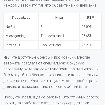
каждому автомату, так что обратите на них внимание.
Провайдер
Игра
RTP
NetEnt
Starburst
96.09%
Microgaming
Thunderstruck II
96.65%
Play’n GO
Book of Dead
96.21%
Изучите доступные бонусы и промоакции. Многие
автоматы предлагают специальную бонусную
программу, которая может увеличить ваши выигрыши.
Это могут быть бесплатные спины или дополнительные
деньги на счет. Участие в акциях – это способ играть
дольше и возможностью повысить общий банк.
Пробуйте играть в демо-режиме. Это отличный способ
понять, как работает слот, не рискуя средствами.