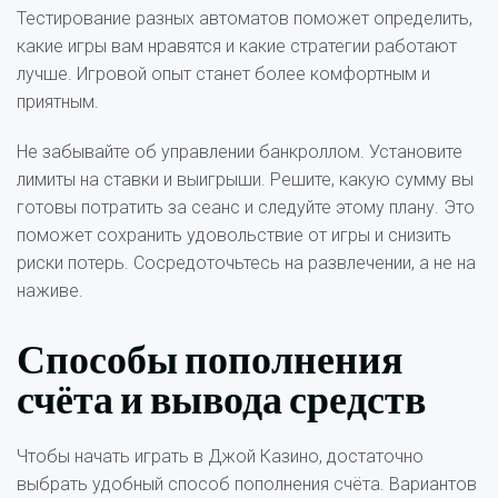
Тестирование разных автоматов поможет определить,
какие игры вам нравятся и какие стратегии работают
лучше. Игровой опыт станет более комфортным и
приятным.
Не забывайте об управлении банкроллом. Установите
лимиты на ставки и выигрыши. Решите, какую сумму вы
готовы потратить за сеанс и следуйте этому плану. Это
поможет сохранить удовольствие от игры и снизить
риски потерь. Сосредоточьтесь на развлечении, а не на
наживе.
Способы пополнения
счёта и вывода средств
Чтобы начать играть в Джой Казино, достаточно
выбрать удобный способ пополнения счёта. Вариантов