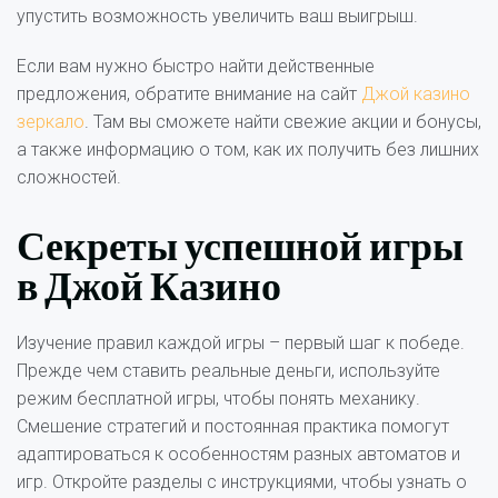
упустить возможность увеличить ваш выигрыш.
Если вам нужно быстро найти действенные
предложения, обратите внимание на сайт
Джой казино
зеркало
. Там вы сможете найти свежие акции и бонусы,
а также информацию о том, как их получить без лишних
сложностей.
Секреты успешной игры
в Джой Казино
Изучение правил каждой игры – первый шаг к победе.
Прежде чем ставить реальные деньги, используйте
режим бесплатной игры, чтобы понять механику.
Смешение стратегий и постоянная практика помогут
адаптироваться к особенностям разных автоматов и
игр. Откройте разделы с инструкциями, чтобы узнать о