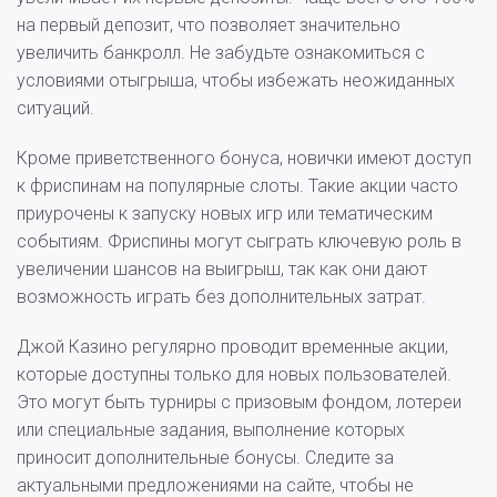
на первый депозит, что позволяет значительно
увеличить банкролл. Не забудьте ознакомиться с
условиями отыгрыша, чтобы избежать неожиданных
ситуаций.
Кроме приветственного бонуса, новички имеют доступ
к фриспинам на популярные слоты. Такие акции часто
приурочены к запуску новых игр или тематическим
событиям. Фриспины могут сыграть ключевую роль в
увеличении шансов на выигрыш, так как они дают
возможность играть без дополнительных затрат.
Джой Казино регулярно проводит временные акции,
которые доступны только для новых пользователей.
Это могут быть турниры с призовым фондом, лотереи
или специальные задания, выполнение которых
приносит дополнительные бонусы. Следите за
актуальными предложениями на сайте, чтобы не